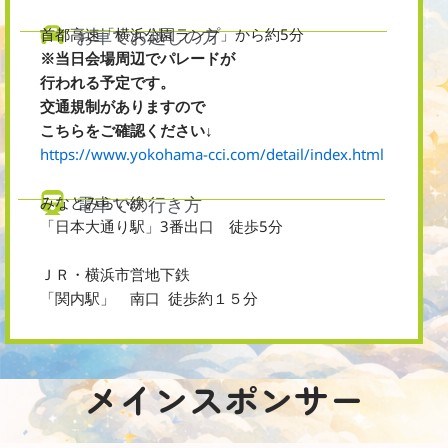
首都高速「横浜公園ランプ」から約5分
お車でお越しの方
※当日会場周辺でパレードが
行われる予定です。
交通規制がありますので
こちらをご確認ください↓
https://www.yokohama-cci.com/detail/index.html
みなとみらい線
電車での行き方
「日本大通り駅」3番出口 徒歩5分
ＪＲ・横浜市営地下鉄
「関内駅」 南口
徒歩約１５分
メインスポンサー