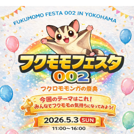
内
容
を
ス
キ
ッ
プ