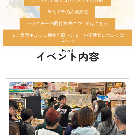
※うちの子自慢コンテンストの詳細
※朝イチの入場方法
※フクモモの同伴方法についてはこちら
※上大岡キルシェ動物医療センターの便検査については
こちら
Event
イベント内容