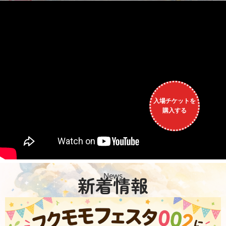
入場チケットを
購入する
News
新着情報