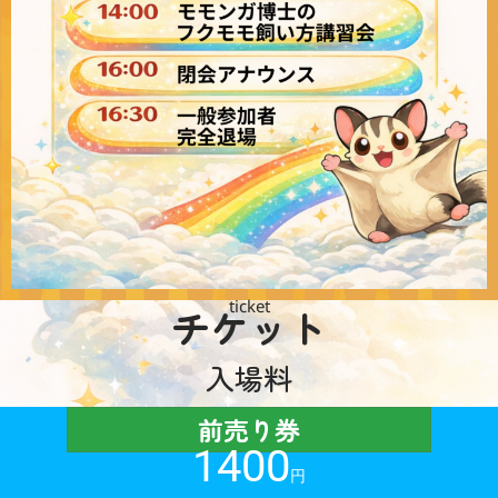
ticket
チケット
入場料
前売り券
1400
円