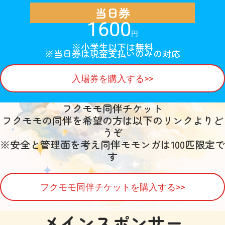
当日券
1600
円
※小学生以下は無料
※当日券は現金支払いのみの対応
入場券を購入する>>
フクモモ同伴チケット
フクモモの同伴を希望の方は以下のリンクよりど
うぞ
※安全と管理面を考え同伴モモンガは100匹限定で
す
フクモモ同伴チケットを購入する>>
メインスポンサー